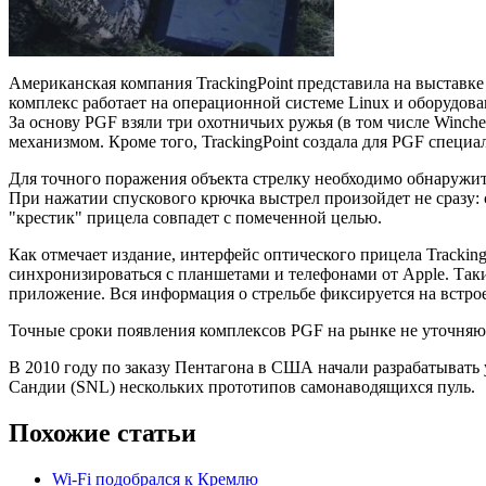
Американская компания TrackingPoint представила на выставке 
комплекс работает на операционной системе Linux и оборудова
За основу PGF взяли три охотничьих ружья (в том числе Winc
механизмом. Кроме того, TrackingPoint создала для PGF специ
Для точного поражения объекта стрелку необходимо обнаружит
При нажатии спускового крючка выстрел произойдет не сразу: 
"крестик" прицела совпадет с помеченной целью.
Как отмечает издание, интерфейс оптического прицела Trackin
синхронизироваться с планшетами и телефонами от Apple. Таки
приложение. Вся информация о стрельбе фиксируется на встро
Точные сроки появления комплексов PGF на рынке не уточняю
В 2010 году по заказу Пентагона в США начали разрабатывать
Сандии (SNL) нескольких прототипов самонаводящихся пуль.
Похожие статьи
Wi-Fi подобрался к Кремлю