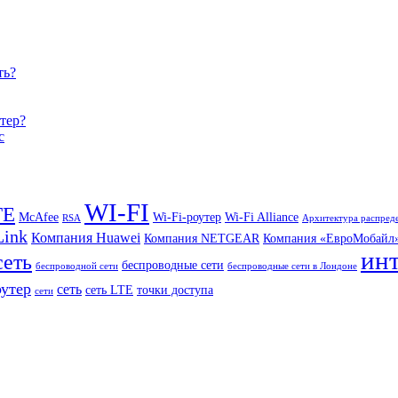
ть?
тер?
c
WI-FI
TE
McAfee
Wi-Fi-роутер
Wi-Fi Alliance
RSA
Архитектура распред
Link
Компания Huawei
Компания NETGEAR
Компания «ЕвроМобайл
ин
сеть
беспроводные сети
беспроводной сети
беспроводные сети в Лондоне
оутер
сеть
сеть LTE
точки доступа
сети