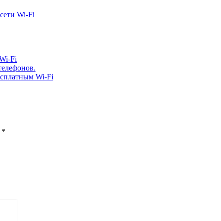
сети Wi-Fi
Wi-Fi
телефонов.
есплатным Wi-Fi
ы
*