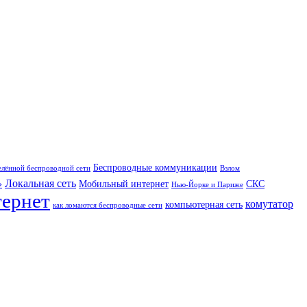
Беспроводные коммуникации
елённой беспроводной сети
Взлом
Локальная сеть
»
Мобильный интернет
СКС
Нью-Йорке и Париже
тернет
комутатор
компьютерная сеть
как ломаются беспроводные сети