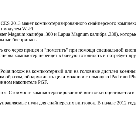
CES 2013 макет компьютеризированного снайперского комплекса P
н модулем Wi-Fi.
hester Magnum калибра .300 и Lapua Magnum калибра .338), кот
альные боеприпасы.
ь его через прицел и "пометить" при помощи специальной кноп
сперва компьютер перейдет в боевую готовность и потребует вр
gPoint похож на компьютерный или на головные дисплеи военных
м образом, обнаруживать цели можно и с помощью iPad или iPhon
енном накопителе PGF.
тся. Стоимость компьютеризированной винтовки оценивается в 
 управляемые пули для снайперских винтовок. В начале 2012 го