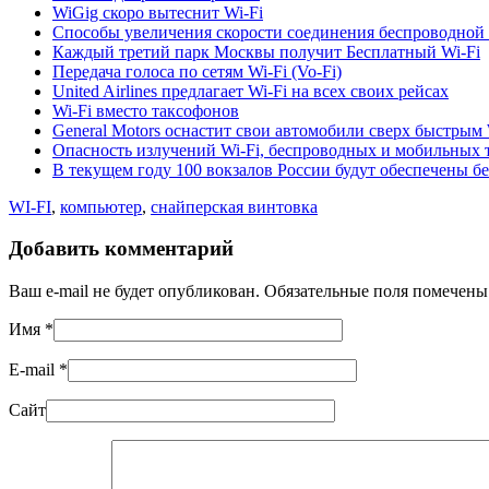
WiGig скоро вытеснит Wi-Fi
Способы увеличения скорости соединения беспроводной 
Каждый третий парк Москвы получит Бесплатный Wi-Fi
Передача голоса по сетям Wi-Fi (Vo-Fi)
United Airlines предлагает Wi-Fi на всех своих рейсах
Wi-Fi вместо таксофонов
General Motors оснастит свои автомобили сверх быстрым 
Опасность излучений Wi-Fi, беспроводных и мобильных 
В текущем году 100 вокзалов России будут обеспечены б
WI-FI
,
компьютер
,
снайперская винтовка
Добавить комментарий
Ваш e-mail не будет опубликован. Обязательные поля помечен
Имя
*
E-mail
*
Сайт