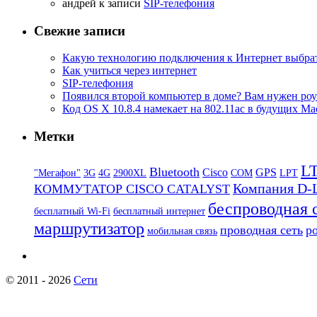
aндрей к записи
SIP-телефония
Свежие записи
Какую технологию подключения к Интернет выбра
Как учиться через интернет
SIP-телефония
Появился второй компьютер в доме? Вам нужен роу
Код OS X 10.8.4 намекает на 802.11ac в будущих Ma
Метки
L
Bluetooth
Cisco
GPS
"Мегафон"
3G
4G
2900XL
COM
LPT
Компания D-
КОММУТАТОР CISCO CATALYST
беспроводная 
бесплатный Wi-Fi
бесплатный интернет
маршрутизатор
проводная сеть
р
мобильная связь
© 2011 - 2026
Сети