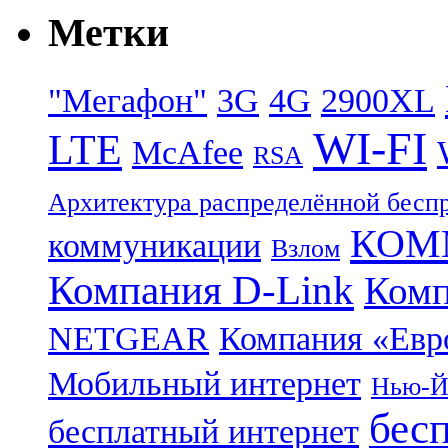
Метки
"Мегафон"
3G
4G
2900XL
WI-FI
LTE
McAfee
RSA
Архитектура распределённой бесп
КОММ
коммуникации
Взлом
Компания D-Link
Комп
NETGEAR
Компания «Ев
Мобильный интернет
Нью-Й
бес
бесплатный интернет