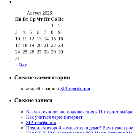
Август 2026
Пн
Вт
Ср
Чт
Пт
Сб
Вс
1
2
3
4
5
6
7
8
9
10
11
12
13
14
15
16
17
18
19
20
21
22
23
24
25
26
27
28
29
30
31
« Окт
Свежие комментарии
aндрей к записи
SIP-телефония
Свежие записи
Какую технологию подключения к Интернет выбра
Как учиться через интернет
SIP-телефония
Появился второй компьютер в доме? Вам нужен роу