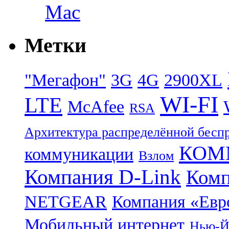
Mac
Метки
"Мегафон"
3G
4G
2900XL
WI-FI
LTE
McAfee
RSA
Архитектура распределённой бесп
КОММ
коммуникации
Взлом
Компания D-Link
Комп
NETGEAR
Компания «Ев
Мобильный интернет
Нью-Й