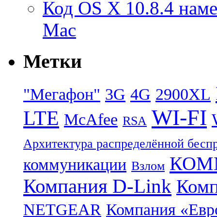
Код OS X 10.8.4 наме
Mac
Метки
"Мегафон"
3G
4G
2900XL
WI-FI
LTE
McAfee
RSA
Архитектура распределённой бесп
КОММ
коммуникации
Взлом
Компания D-Link
Комп
NETGEAR
Компания «Ев