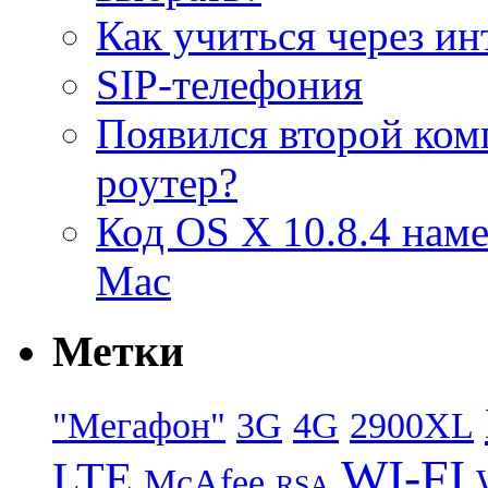
Как учиться через ин
SIP-телефония
Появился второй ком
роутер?
Код OS X 10.8.4 наме
Mac
Метки
"Мегафон"
3G
4G
2900XL
WI-FI
LTE
McAfee
RSA