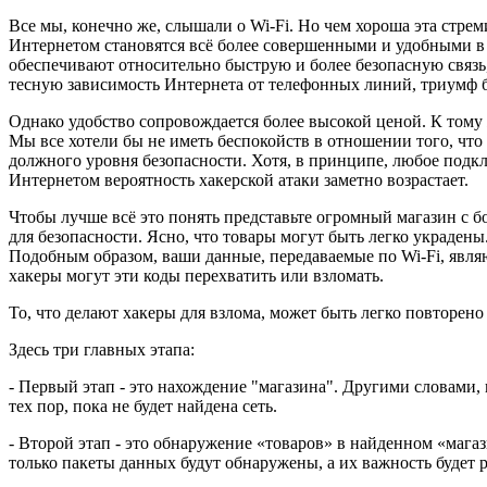
Все мы, конечно же, слышали о Wi-Fi. Но чем хороша эта стре
Интернетом становятся всё более совершенными и удобными в
обеспечивают относительно быструю и более безопасную связь
тесную зависимость Интернета от телефонных линий, триумф 
Однако удобство сопровождается более высокой ценой. К тому
Мы все хотели бы не иметь беспокойств в отношении того, чт
должного уровня безопасности. Хотя, в принципе, любое подк
Интернетом вероятность хакерской атаки заметно возрастает.
Чтобы лучше всё это понять представьте огромный магазин с 
для безопасности. Ясно, что товары могут быть легко украдены
Подобным образом, ваши данные, передаваемые по Wi-Fi, явля
хакеры могут эти коды перехватить или взломать.
То, что делают хакеры для взлома, может быть легко повторе
Здесь три главных этапа:
- Первый этап - это нахождение "магазина". Другими словами
тех пор, пока не будет найдена сеть.
- Второй этап - это обнаружение «товаров» в найденном «маг
только пакеты данных будут обнаружены, а их важность будет 