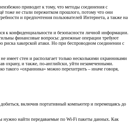
неизбежно приводит к тому, что методы соединения с
ё тоже не стали пережитком прошлого, потому что они
ребности и предпочтения пользователей Интернета, а также на
имся к конфиденциальности и безопасности личной информации.
петильны финансовые вопросы: денежные операции требуют
ю риска хакерской атаки. Но при беспроводном соединении с
 не имеет стен и располагает только несколькими охранниками
вав охрану, и также, по-английски, уйти незамеченными.
о такого «охранника» можно перехитрить – иначе говоря,
о добиться, включив портативный компьютер и перемещаясь до
мы нужно найти передаваемые по Wi-Fi пакеты данных. Как