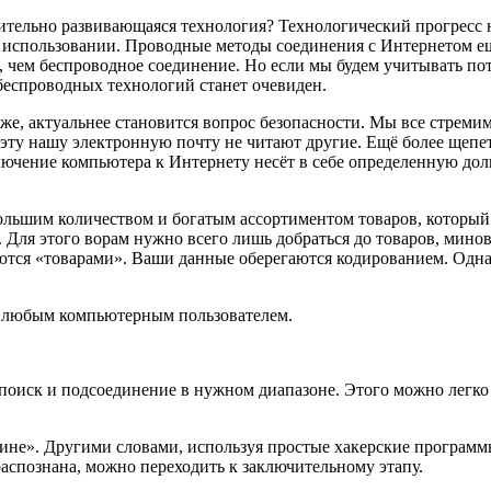
мительно развивающаяся технология? Технологический прогресс 
 использовании. Проводные методы соединения с Интернетом ещ
, чем беспроводное соединение.
Но если мы будем учитывать пот
беспроводных технологий станет очевиден.
 же, актуальнее становится вопрос безопасности. Мы все стрем
о эту нашу электронную почту не читают другие. Ещё более ще
лючение компьютера к Интернету несёт в себе определенную дол
большим количеством и богатым ассортиментом товаров, который
. Для этого ворам нужно всего лишь добраться до товаров, мино
ются «товарами». Ваши данные оберегаются кодированием. Однак
но любым компьютерным пользователем.
, поиск и подсоединение в нужном диапазоне. Этого можно легк
азине». Другими словами, используя простые хакерские програм
распознана, можно переходить к заключительному этапу.