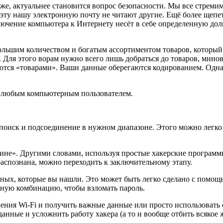
 же, актуальнее становится вопрос безопасности. Мы все стрем
о эту нашу электронную почту не читают другие. Ещё более ще
лючение компьютера к Интернету несёт в себе определенную дол
большим количеством и богатым ассортиментом товаров, который
. Для этого ворам нужно всего лишь добраться до товаров, мино
ются «товарами». Ваши данные оберегаются кодированием. Однак
но любым компьютерным пользователем.
, поиск и подсоединение в нужном диапазоне. Этого можно легк
азине». Другими словами, используя простые хакерские програм
распознана, можно переходить к заключительному этапу.
анных, которые вы нашли. Это может быть легко сделано с помощ
жную комбинацию, чтобы взломать пароль.
ения Wi-Fi и получить важные данные или просто использовать 
анные и усложнить работу хакера (а то и вообще отбить всякое 