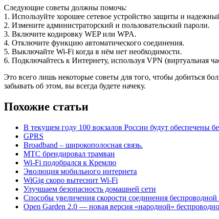
Следующие советы должны помочь:
1. Используйте хорошее сетевое устройство защиты и надежны
2. Измените администраторский и пользовательский пароли.
3. Включите кодировку WEP или WPA.
4. Отключите функцию автоматического соединения.
5. Выключайте Wi-Fi когда в нём нет необходимости.
6. Подключайтесь к Интернету, используя VPN (виртуальная час
Это всего лишь некоторые советы для того, чтобы добиться бол
забывать об этом, вы всегда будете начеку.
Похожие статьи
В текущем году 100 вокзалов России будут обеспечены б
GPRS
Broadband – широкополосная связь.
МТС брендировал трамваи
Wi-Fi подобрался к Кремлю
Эволюция мобильного интернета
WiGig скоро вытеснит Wi-Fi
Улучшаем безопасность домашней сети
Способы увеличения скорости соединения беспроводной 
Open Garden 2.0 — новая версия «народной» беспроводнo