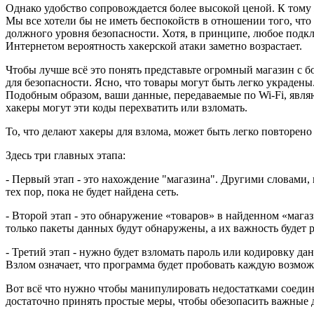
Однако удобство сопровождается более высокой ценой. К тому
Мы все хотели бы не иметь беспокойств в отношении того, чт
должного уровня безопасности. Хотя, в принципе, любое подк
Интернетом вероятность хакерской атаки заметно возрастает.
Чтобы лучше всё это понять представьте огромный магазин с 
для безопасности. Ясно, что товары могут быть легко украдены
Подобным образом, ваши данные, передаваемые по Wi-Fi, явля
хакеры могут эти коды перехватить или взломать.
То, что делают хакеры для взлома, может быть легко повторе
Здесь три главных этапа:
- Первый этап - это нахождение "магазина". Другими словами
тех пор, пока не будет найдена сеть.
- Второй этап - это обнаружение «товаров» в найденном «маг
только пакеты данных будут обнаружены, а их важность будет 
- Третий этап - нужно будет взломать пароль или кодировку д
Взлом означает, что программа будет пробовать каждую возмо
Вот всё что нужно чтобы манипулировать недостатками соедин
достаточно принять простые меры, чтобы обезопасить важные д