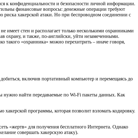
имся к конфиденциальности и безопасности личной информации.
петильны финансовые вопросы: денежные операции требуют
ю риска хакерской атаки. Но при беспроводном соединении с
 не имеет стен и располагает только несколькими охранниками
вав охрану, и также, по-английски, уйти незамеченными.
о такого «охранника» можно перехитрить – иначе говоря,
о добиться, включив портативный компьютер и перемещаясь до
мы нужно найти передаваемые по Wi-Fi пакеты данных. Как
ью хакерской программы, которая позволит взломать кодировку.
сеть «жертв» для получения бесплатного Интернета. Однако
желание совершать хакерскую атаку).