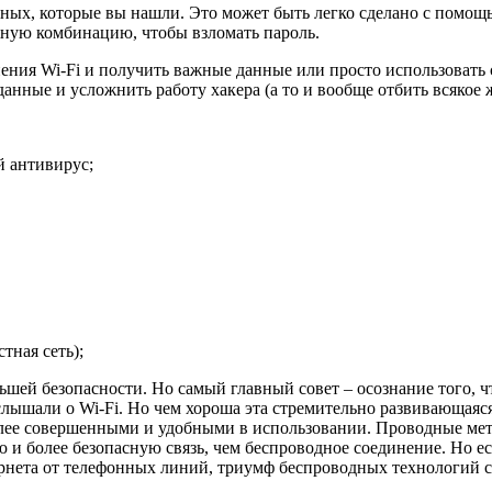
анных, которые вы нашли. Это может быть легко сделано с помощ
жную комбинацию, чтобы взломать пароль.
ения Wi-Fi и получить важные данные или просто использовать 
анные и усложнить работу хакера (а то и вообще отбить всякое 
й антивирус;
тная сеть);
ьшей безопасности. Но самый главный совет – осознание того, ч
е, слышали о Wi-Fi. Но чем хороша эта стремительно развивающа
более совершенными и удобными в использовании. Проводные ме
 и более безопасную связь, чем беспроводное соединение. Но е
ернета от телефонных линий, триумф беспроводных технологий с