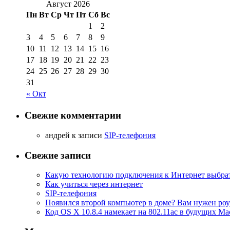
Август 2026
Пн
Вт
Ср
Чт
Пт
Сб
Вс
1
2
3
4
5
6
7
8
9
10
11
12
13
14
15
16
17
18
19
20
21
22
23
24
25
26
27
28
29
30
31
« Окт
Свежие комментарии
aндрей к записи
SIP-телефония
Свежие записи
Какую технологию подключения к Интернет выбра
Как учиться через интернет
SIP-телефония
Появился второй компьютер в доме? Вам нужен роу
Код OS X 10.8.4 намекает на 802.11ac в будущих Ma