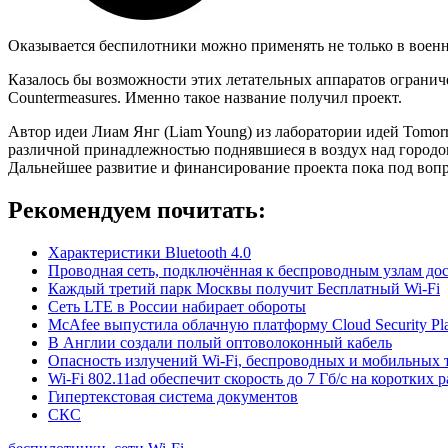
Оказывается беспилотники можно применять не только в военны
Казалось бы возможности этих летательных аппаратов ограниче
Countermeasures. Именно такое название получил проект.
Автор идеи Лиам Янг (Liam Young) из лаборатории идей Tomorr
различной принадлежностью поднявшиеся в воздух над городом 
Дальнейшее развитие и финансирование проекта пока под воп
Рекомендуем почитать:
Характеристики Bluetooth 4.0
Проводная сеть, подключённая к беспроводным узлам до
Каждый третий парк Москвы получит Бесплатный Wi-Fi
Сеть LTE в России набирает обороты
McAfee выпустила облачную платформу Cloud Security Pla
В Англии создали полый оптоволоконный кабель
Опасность излучений Wi-Fi, беспроводных и мобильных 
Wi-Fi 802.11ad обеспечит скорость до 7 Гб/с на коротких 
Гипертекстовая система документов
СКС