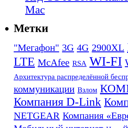
Mac
Метки
"Мегафон"
3G
4G
2900XL
WI-FI
LTE
McAfee
RSA
Архитектура распределённой бесп
КОММ
коммуникации
Взлом
Компания D-Link
Комп
NETGEAR
Компания «Ев