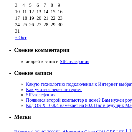
3
4
5
6
7
8
9
10
11
12
13
14
15
16
17
18
19
20
21
22
23
24
25
26
27
28
29
30
31
« Окт
Свежие комментарии
aндрей к записи
SIP-телефония
Свежие записи
Какую технологию подключения к Интернет выбра
Как учиться через интернет
SIP-телефония
Появился второй компьютер в доме? Вам нужен роу
Код OS X 10.8.4 намекает на 802.11ac в будущих Ma
Метки
L
Bluetooth
Cisco
GPS