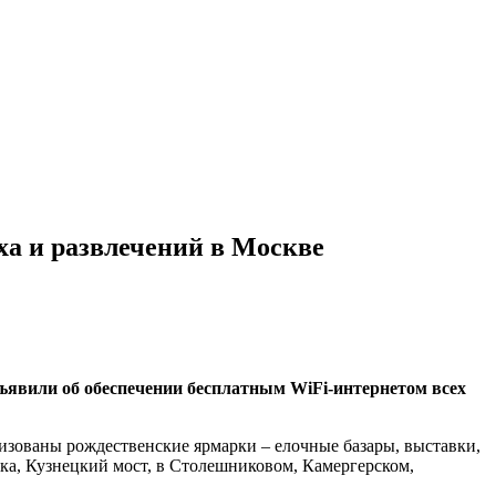
а и развлечений в Москве
ъявили об обеспечении бесплатным WiFi-интернетом всех
низованы рождественские ярмарки – елочные базары, выставки,
нка, Кузнецкий мост, в Столешниковом, Камергерском,