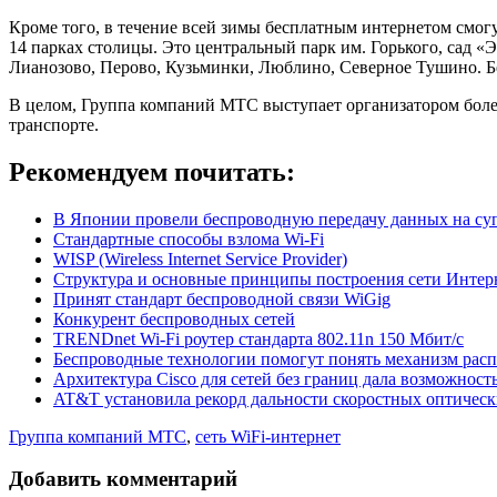
Кроме того, в течение всей зимы бесплатным интернетом смог
14 парках столицы. Это центральный парк им. Горького, сад 
Лианозово, Перово, Кузьминки, Люблино, Северное Тушино. Б
В целом, Группа компаний МТС выступает организатором более 1
транспорте.
Рекомендуем почитать:
В Японии провели беспроводную передачу данных на су
Стандартные способы взлома Wi-Fi
WISP (Wireless Internet Service Provider)
Структура и основные принципы построения сети Интер
Принят стандарт беспроводной связи WiGig
Конкурент беспроводных сетей
TRENDnet Wi-Fi роутер стандарта 802.11n 150 Мбит/с
Беспроводные технологии помогут понять механизм расп
Архитектура Cisco для сетей без границ дала возможно
AT&T установила рекорд дальности скоростных оптичес
Группа компаний МТС
,
сеть WiFi-интернет
Добавить комментарий