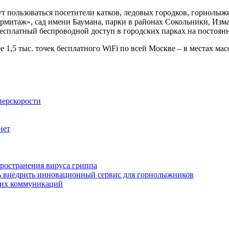
ут пользоваться посетители катков, ледовых городков, горнолы
«Эрмитаж», сад имени Баумана, парки в районах Сокольники, Из
есплатный беспроводной доступ в городских парках на постоян
,5 тыс. точек бесплатного WiFi по всей Москве – в местах массо
перскорости
нет
ространения вируса гриппа
сть внедрить инновационный сервис для горнолыжников
ких коммуникаций