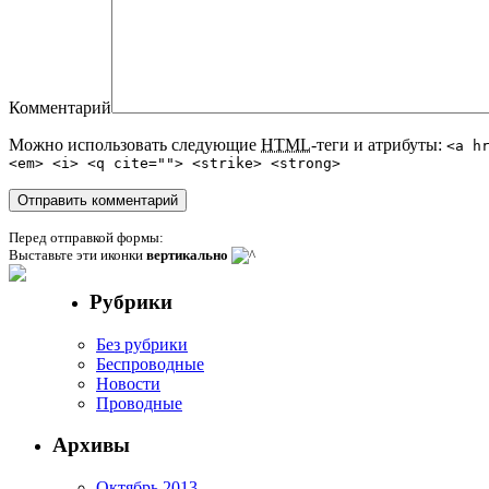
Комментарий
Можно использовать следующие
HTML
-теги и атрибуты:
<a h
<em> <i> <q cite=""> <strike> <strong>
Перед отправкой формы:
Выставьте эти иконки
вертикально
Рубрики
Без рубрики
Беспроводные
Новости
Проводные
Архивы
Октябрь 2013