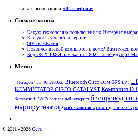
aндрей к записи
SIP-телефония
Свежие записи
Какую технологию подключения к Интернет выбра
Как учиться через интернет
SIP-телефония
Появился второй компьютер в доме? Вам нужен роу
Код OS X 10.8.4 намекает на 802.11ac в будущих Ma
Метки
L
Bluetooth
Cisco
GPS
"Мегафон"
3G
4G
2900XL
COM
LPT
Компания D-
КОММУТАТОР CISCO CATALYST
беспроводная 
бесплатный Wi-Fi
бесплатный интернет
маршрутизатор
проводная сеть
р
мобильная связь
© 2011 - 2026
Сети