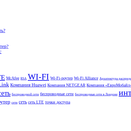
ть?
тер?
c
WI-FI
TE
McAfee
Wi-Fi-роутер
Wi-Fi Alliance
RSA
Архитектура распред
Link
Компания Huawei
Компания NETGEAR
Компания «ЕвроМобайл
ин
сеть
беспроводные сети
беспроводной сети
беспроводные сети в Лондоне
оутер
сеть
сеть LTE
точки доступа
сети