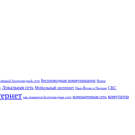
Беспроводные коммуникации
елённой беспроводной сети
Взлом
Локальная сеть
»
Мобильный интернет
СКС
Нью-Йорке и Париже
тернет
комутатор
компьютерная сеть
как ломаются беспроводные сети