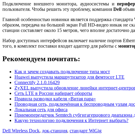
Подключение внешнего монитора, аудиосистемы и
перифе
пользователя. Чтобы решить эту проблему, компания
Dell
объяв
Главной особенностью новинки является поддержка стандарта W
образом, передача на большой экран Full HD-видео никак не с
станции составляет около 15 метров, чего вполне достаточно д
Набор доступных интерфейсов включает наличие портов Etherne
того, в комплект поставки входит адаптер для работы с
монито
Рекомендуем почитать:
Как и зачем создавать подключение типа мост
Huawei выпустила маршрутизатор для фемтосот LTE
Connectify 2.1.0.16429
ZyXEL выпустила обновление линейки интернет-центров
Сеть LTE в России набирает обороты
Правила разводки кабеля «Витая пара»
Проводная сеть, подключённая к беспроводным узлам до
Локальная сеть для офиса
Приемопередатчик Semtech субгигагерцового диапазона 
Какую технологию подключения к Интернет выбрать?
Dell Wireless Dock
,
док-станция
,
стандарт WiGig