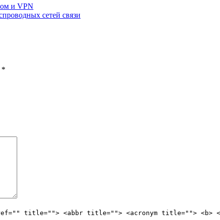
мом и VPN
проводных сетей связи
ы
*
ref="" title=""> <abbr title=""> <acronym title=""> <b> 