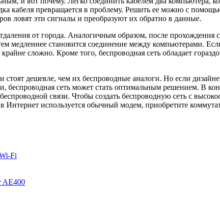
ным, и вот почему. Легко соединить кабелем два компьютера, ко
дка кабеля превращается в проблему. Решить ее можно с помощь
ов ловят эти сигналы и преобразуют их обратно в данные.
 отдаления от города. Аналогичным образом, после прохождени
, тем медленнее становится соединение между компьютерами. Ес
т крайне сложно. Кроме того, беспроводная сеть обладает гораз
стоят дешевле, чем их беспроводные аналоги. Но если дизайне
ми, беспроводная сеть может стать оптимальным решением. В ко
беспроводной связи. Чтобы создать беспроводную сеть с высок
а в Интернет используется обычный модем, приобретите коммут
Wi-Fi
r AE400