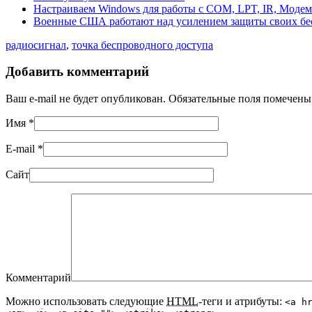
Настраиваем Windows для работы с COM, LPT, IR, Моде
Военные США работают над усилением защиты своих бес
радиосигнал
,
точка беспроводного доступа
Добавить комментарий
Ваш e-mail не будет опубликован. Обязательные поля помечен
Имя
*
E-mail
*
Сайт
Комментарий
Можно использовать следующие
HTML
-теги и атрибуты:
<a h