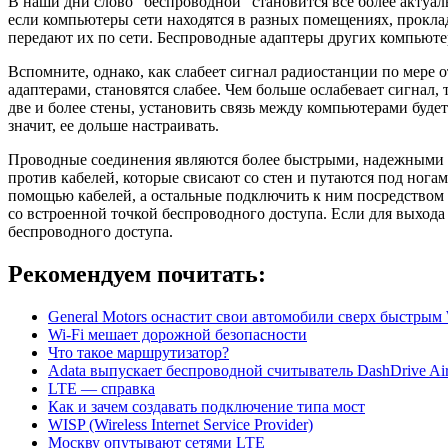
В наши дни слово "беспроводной" становится все более актуаль
если компьютеры сети находятся в разных помещениях, прокла
передают их по сети. Беспроводные адаптеры других компьютер
Вспомните, однако, как слабеет сигнал радиостанции по мере
адаптерами, становятся слабее. Чем больше ослабевает сигнал
две и более стены, установить связь между компьютерами буде
значит, ее дольше настраивать.
Проводные соединения являются более быстрыми, надежными и 
против кабелей, которые свисают со стен и путаются под нога
помощью кабелей, а остальные подключить к ним посредством 
со встроенной точкой беспроводного доступа. Если для выход
беспроводного доступа.
Рекомендуем почитать:
General Motors оснастит свои автомобили сверх быстрым 
Wi-Fi мешает дорожной безопасности
Что такое маршрутизатор?
Adata выпускает беспроводной считыватель DashDrive Ai
LTE — справка
Как и зачем создавать подключение типа мост
WISP (Wireless Internet Service Provider)
Москву опутывают сетями LTE